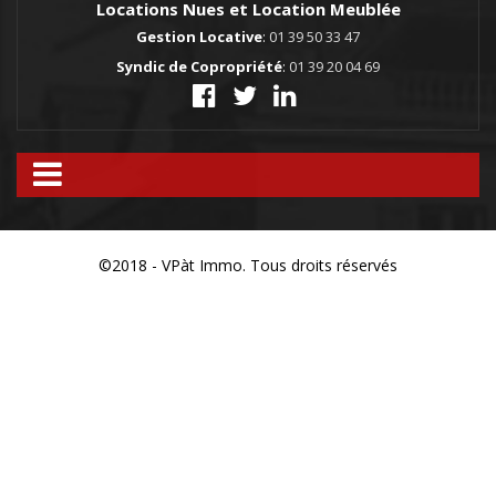
Contact
Locations Nues et Location Meublée
Gestion Locative
:
01 39 50 33 47
Syndic de Copropriété
:
01 39 20 04 69
©2018 - VPàt Immo. Tous droits réservés