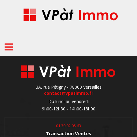
Mobilité
Nos
activités
Qui
3A, rue Pétigny - 78000 Versailles
sommes-
contact@vpatimmo.fr
Du lundi au vendredi
nous
9h00-12h30 - 14h00-18h00
Blog
01 39 02 05 63
Transaction Ventes